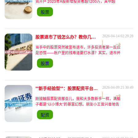
资开户 2023年A股新增投资者超1200万，其中超
60%为30岁以下年轻群体。然而，某券商调研显
股票
示，新手投资者在首年亏损概率高达78%，平均亏损
幅
股票退市了钱怎么办？教你几招减少损失！
2026-04-14 02:29:28
当手中的股票突然被宣布退市，许多投资者第一反应
是恐慌——账户里的钱难道要打水漂？其实，退市并
不意味着资金完全消失，但如何及时止损、规避风
股票
险，需要掌握关键策略。本文结合最新政策、行业案
例和实用技巧，教你
**新手经验型**：股票配资平台投资指南：新手必看的入门避坑经验
2026-04-09 21:30:49
刚接触股票配资那会儿，我和大多数新手一样，满脑
子都是“以小博大”的暴富幻想。朋友小王曾兴奋地告
诉我，他在某平台用5万本金配了20万，一周就赚了
配资
3万。听着他眉飞色舞的描述，我既心动又忐忑——
心动于可能的