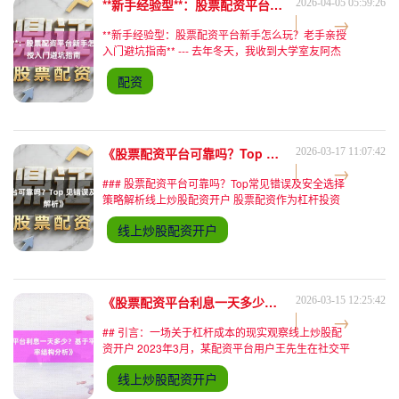
**新手经验型**：股票配资平台新手怎么玩？老手亲授入门避坑指南
2026-04-05 05:59:26
**新手经验型：股票配资平台新手怎么玩？老手亲授
入门避坑指南** --- 去年冬天，我收到大学室友阿杰
的微信：“兄弟，我最近在股票配资平台赚了20%，
配资
要不要一起试试？”当时我刚还清房贷，手里有点闲
钱，
《股票配资平台可靠吗？Top 见错误及安全选择策略解析》
2026-03-17 11:07:42
### 股票配资平台可靠吗？Top常见错误及安全选择
策略解析线上炒股配资开户 股票配资作为杠杆投资
工具，因其放大收益的潜力吸引着众多投资者，但对
线上炒股配资开户
新手而言，其高风险特性与复杂的操作规则往往成为
“陷阱重灾
《股票配资平台利息一天多少？基于平台数据的利率结构分析》
2026-03-15 12:25:42
## 引言：一场关于杠杆成本的现实观察线上炒股配
资开户 2023年3月，某配资平台用户王先生在社交平
台晒出账单：他以1:5配资比例投入10万元炒股，仅7
线上炒股配资开户
个交易日便因强制平仓损失全部本金，同时支付了21