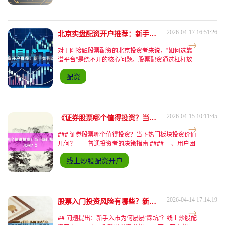
平台，助您做出靠谱
北京实盘配资开户推荐：新手如何选靠谱平台？
2026-04-17 16:51:26
对于刚接触股票配资的北京投资者来说，"如何选靠
谱平台"是绕不开的核心问题。股票配资通过杠杆放
大资金量，既能放大收益也可能加剧风险，而平台的
配资
安全性直接决定了资金安全。本文结合2023年行业
最新数据与独家
《证券股票哪个值得投资？当下热门板块投资价值几何？》
2026-04-15 10:11:45
### 证券股票哪个值得投资？当下热门板块投资价值
几何？——普通投资者的决策指南 #### 一、用户困
惑：为何选股总踩坑？热门板块追高被套？ “新能源
线上炒股配资开户
涨了这么多还能买吗？”“半导体回调是不是机会？”“
股票入门投资风险有哪些？新手该如何有效识别与规避？
2026-04-14 17:14:19
## 问题提出：新手入市为何屡屡“踩坑”？线上炒股配