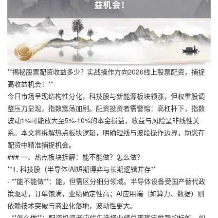
**揭秘股票配资收益多少？实战操作方向2026线上股票配资，捕捉
高收益机会！**
今日市场呈现结构性分化，科技股与新能源板块领涨，但权重股调
整压力显现，指数震荡加剧。配资投资者需警惕：高杠杆下，指数
波动1%可能放大至5%-10%的本金损益，收益与风险呈非线性关
系。本文将拆解热点板块逻辑，明确短线与波段操作边界，助您在
配资中精准捕捉机会。
### 一、热点板块拆解：能不能做？怎么做？
**1. 科技股（半导体/AI短期博弈与长期逻辑并存**
- **能不能做**：能，但需区分细分领域。半导体设备受国产替代政
策驱动，订单饱满，业绩确定性高；AI应用端（如算力、数据）则
依赖技术突破与商业化落地，波动性更大。
- **怎么做**：配资投资者应优先选择业绩兑现确定性强的标的，如