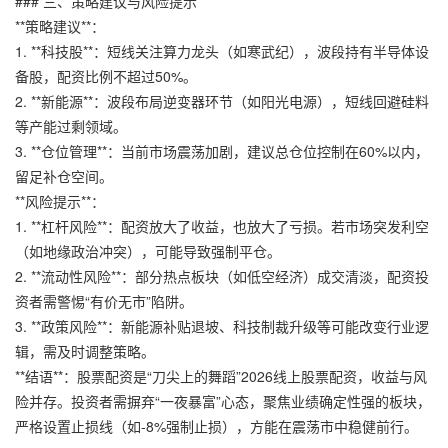
### 三、策略建议与风险提示
**策略建议**：
1. **科技股**：短线关注算力龙头（如寒武纪），波段持有半导体设
备股，配资比例不超过50%。
2. **新能源**：波段布局逆变器环节（如阳光电源），短线回避硅料
等产能过剩领域。
3. **仓位管理**：当前市场震荡加剧，建议总仓位控制在60%以内，
留足补仓空间。
**风险提示**：
1. **杠杆风险**：配资放大了收益，也放大了亏损。若市场突发利空
（如地缘政治冲突），可能导致强制平仓。
2. **流动性风险**：部分热点板块（如低空经济）成交清淡，配资投
资者需警惕“有价无市”陷阱。
3. **政策风险**：新能源补贴退坡、科技制裁升级等可能改变行业逻
辑，需及时调整策略。
**结语**：股票配资是“刀尖上的舞蹈”2026线上股票配资，收益与风
险并存。投资者需摒弃“一夜暴富”心态，聚焦业绩确定性强的板块，
严格设置止损线（如-8%强制止损），方能在震荡市中稳健前行。