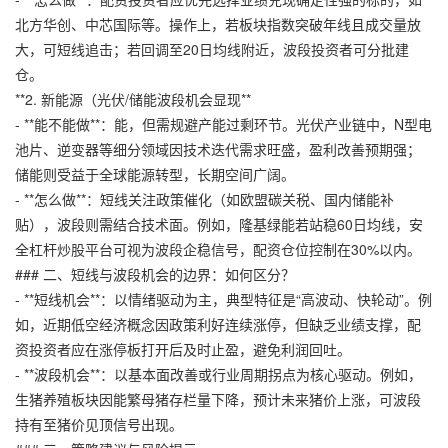
北方华创、中芯国际等。操作上，若板块指数突破年线且成交量放
大，可短线追击；若回调至20日均线附近，波段投资者可分批建
仓。
**2. 新能源（光伏/储能波段机会显现**
- **能不能做**：能，但需规避产能过剩环节。光伏产业链中，N型电
池片、逆变器等细分领域因技术迭代需求旺盛，盈利改善预期强；
储能则受益于全球能源转型，长期空间广阔。
- **怎么做**：短线关注政策催化（如欧盟碳关税、国内储能补
贴），波段则需结合技术面。例如，隆基绿能若站稳60日均线，
安
全杠杆炒股平台
可视为波段企稳信号，配资仓位控制在30%以内。
### 二、短线与波段机会的边界：如何区分？
- **短线机会**：以情绪驱动为主，典型特征是“高波动、快轮动”。例
如，近期低空经济概念因政策利好连续涨停，但缺乏业绩支撑，配
资投资者应在涨停板打开后及时止盈，避免利润回吐。
- **波段机会**：以基本面改善或行业周期拐点为核心驱动。例如，
生猪养殖板块因能繁母猪存栏量下降，预计未来猪价上涨，可波段
持有至猪价见顶信号出现。