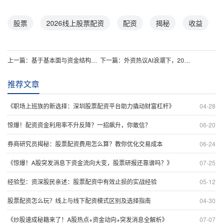
股票
2026线上股票配资
配资
揭秘
收益
上一篇：
基于基本面与资金结构分析的配资资金策略优化路径研判
下一篇：
外资热议AI浪潮下，2026年线上实盘配资行情如何演变？
推荐文章
《职场上班族的新选择：深圳股票配资平台助力撬动财富杠杆》
04-28
惊爆！配资资金利用率不升反降？一招飙升，你敢信？
06-20
券商研究员揭秘：股票配资费用怎么算？教你优化交易成本
06-24
《惊爆！A股突发消息下资金流向大变，股票研报还靠谱吗？》
07-25
经验型：资深股民亲述：股票配资中有效止损的实战经验
05-12
股票配资怎么玩？线上与线下配资模式区别及选择指南
04-30
《炒股速成秘籍来了！A股热点+资金动向+突发消息全解析》
07-07