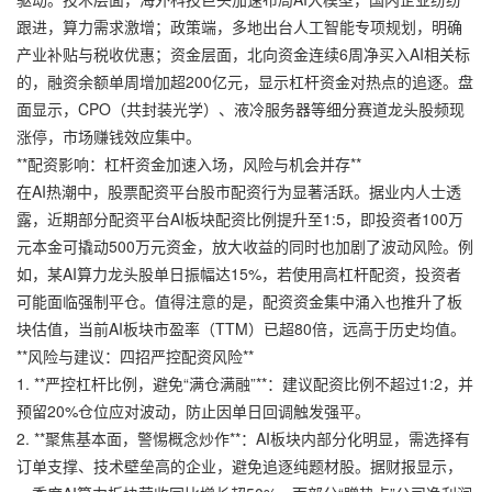
跟进，算力需求激增；政策端，多地出台人工智能专项规划，明确
产业补贴与税收优惠；资金层面，北向资金连续6周净买入AI相关标
的，融资余额单周增加超200亿元，显示杠杆资金对热点的追逐。盘
面显示，CPO（共封装光学）、液冷服务器等细分赛道龙头股频现
涨停，市场赚钱效应集中。
**配资影响：杠杆资金加速入场，风险与机会并存**
在AI热潮中，
股票配资平台
股市配资行为显著活跃。据业内人士透
露，近期部分配资平台AI板块配资比例提升至1:5，即投资者100万
元本金可撬动500万元资金，放大收益的同时也加剧了波动风险。例
如，某AI算力龙头股单日振幅达15%，若使用高杠杆配资，投资者
可能面临强制平仓。值得注意的是，配资资金集中涌入也推升了板
块估值，当前AI板块市盈率（TTM）已超80倍，远高于历史均值。
**风险与建议：四招严控配资风险**
1. **严控杠杆比例，避免“满仓满融”**：建议配资比例不超过1:2，并
预留20%仓位应对波动，防止因单日回调触发强平。
2. **聚焦基本面，警惕概念炒作**：AI板块内部分化明显，需选择有
订单支撑、技术壁垒高的企业，避免追逐纯题材股。据财报显示，