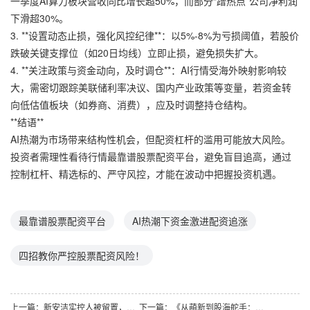
一季度AI算力板块营收同比增长超50%，而部分“蹭热点”公司净利润
下滑超30%。
3. **设置动态止损，强化风控纪律**：以5%-8%为亏损阈值，若股价
跌破关键支撑位（如20日均线）立即止损，避免损失扩大。
4. **关注政策与资金动向，及时调仓**：AI行情受海外映射影响较
大，需密切跟踪美联储利率决议、国内产业政策等变量，若资金转
向低估值板块（如券商、消费），应及时调整持仓结构。
**结语**
AI热潮为市场带来结构性机会，但配资杠杆的滥用可能放大风险。
投资者需理性看待行情最靠谱股票配资平台，避免盲目追高，通过
控制杠杆、精选标的、严守风控，才能在波动中把握投资机遇。
最靠谱股票配资平台
AI热潮下资金激进配资追涨
四招教你严控股票配资风险！
上一篇：
新安洁实控人被留置，连续4年亏损或影响线上实盘配资？
下一篇：
《从萌新到股海舵手：我的配资炒股成长路线破茧实录》