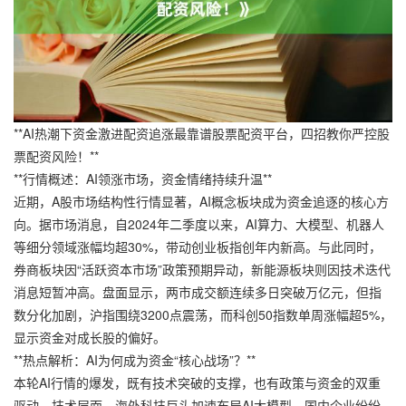
**AI热潮下资金激进配资追涨最靠谱股票配资平台，四招教你严控股
票配资风险！**
**行情概述：AI领涨市场，资金情绪持续升温**
近期，A股市场结构性行情显著，AI概念板块成为资金追逐的核心方
向。据市场消息，自2024年二季度以来，AI算力、大模型、机器人
等细分领域涨幅均超30%，带动创业板指创年内新高。与此同时，
券商板块因“活跃资本市场”政策预期异动，新能源板块则因技术迭代
消息短暂冲高。盘面显示，两市成交额连续多日突破万亿元，但指
数分化加剧，沪指围绕3200点震荡，而科创50指数单周涨幅超5%，
显示资金对成长股的偏好。
**热点解析：AI为何成为资金“核心战场”？**
本轮AI行情的爆发，既有技术突破的支撑，也有政策与资金的双重
驱动。技术层面，海外科技巨头加速布局AI大模型，国内企业纷纷