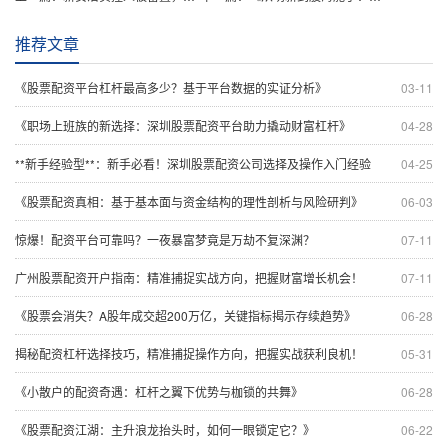
推荐文章
《股票配资平台杠杆最高多少？基于平台数据的实证分析》
03-11
《职场上班族的新选择：深圳股票配资平台助力撬动财富杠杆》
04-28
**新手经验型**：新手必看！深圳股票配资公司选择及操作入门经验
04-25
《股票配资真相：基于基本面与资金结构的理性剖析与风险研判》
06-03
惊爆！配资平台可靠吗？一夜暴富梦竟是万劫不复深渊？
07-11
广州股票配资开户指南：精准捕捉实战方向，把握财富增长机会！
07-11
《股票会消失？A股年成交超200万亿，关键指标揭示存续趋势》
06-28
揭秘配资杠杆选择技巧，精准捕捉操作方向，把握实战获利良机！
05-31
《小散户的配资奇遇：杠杆之翼下优势与枷锁的共舞》
06-28
《股票配资江湖：主升浪龙抬头时，如何一眼锁定它？》
06-22