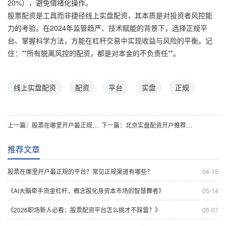
20%），避免情绪化操作。
股票配资是工具而非捷径线上实盘配资，其本质是对投资者风控能
力的考验。在2024年监管趋严、技术赋能的背景下，选择正规平
台、掌握科学方法，方能在杠杆交易中实现收益与风险的平衡。记
住：**所有脱离风控的配资，都是对本金的不负责任**。
线上实盘配资
配资
平台
实盘
正规
上一篇：
股票在哪里开户最正规的平台？常见正规渠道有哪些？
下一篇：
北京实盘配资开户推荐：新手如何选靠谱平台？
推荐文章
股票在哪里开户最正规的平台？常见正规渠道有哪些？
04-15
《AI大脑牵手资金杠杆，概念股化身资本市场的智慧舞者》
05-14
《2026职场新人必看：股票配资平台怎么挑才不踩雷？》
05-07