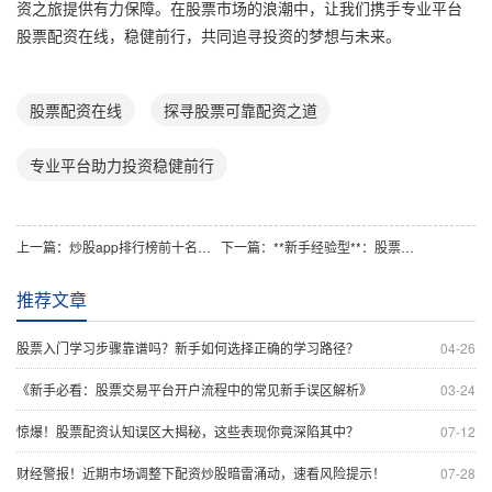
资之旅提供有力保障。在股票市场的浪潮中，让我们携手专业平台
股票配资在线，稳健前行，共同追寻投资的梦想与未来。
股票配资在线
探寻股票可靠配资之道
专业平台助力投资稳健前行
上一篇：
炒股app排行榜前十名中哪款功能最全面？如何选择最适合自己的？
下一篇：
**新手经验型**：股票配资平台投资指南：新手必看的入门避坑经验
推荐文章
股票入门学习步骤靠谱吗？新手如何选择正确的学习路径？
04-26
《新手必看：股票交易平台开户流程中的常见新手误区解析》
03-24
惊爆！股票配资认知误区大揭秘，这些表现你竟深陷其中？
07-12
财经警报！近期市场调整下配资炒股暗雷涌动，速看风险提示！
07-28