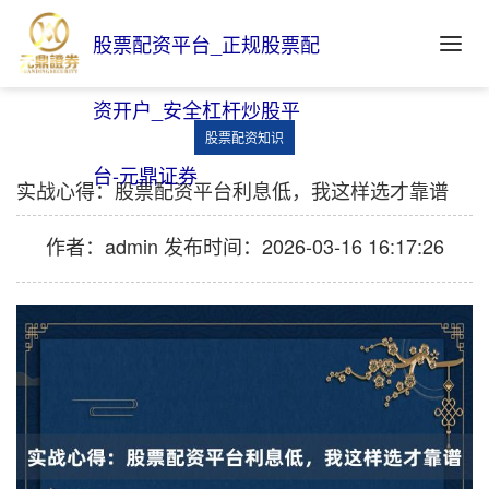
股票配资平台_正规股票配
资开户_安全杠杆炒股平
股票配资知识
台-元鼎证券
实战心得：股票配资平台利息低，我这样选才靠谱
作者：admin
发布时间：2026-03-16 16:17:26