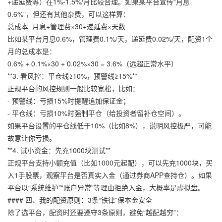
+递延费等）在1%-1.5%/月比较合理。如果某平台宣传“月息
0.6%”，但还有其他杂费，可以这样算：
总成本=月息+管理费×30+递延费×天数
比如某平台月息0.6%，管理费0.1%/天，递延费0.02%/天，配资1个
月的总成本是：
0.6% + 0.1%×30 + 0.02%×30 = 3.6%（远超正常水平）
**3. 看风控：平仓线≥10%，预警线≥15%**
正规平台的风控规则一般比较宽松，比如：
- 预警线：亏损15%时提醒追加保证金；
- 平仓线：亏损10%时强制平仓（给投资者留补仓空间）。
如果平台设置的平仓线低于10%（比如8%），说明风控极严，可能
故意让你亏损。
**4. 试小资金：先充1000块测试**
正规平台支持小额充值（比如1000元起配），可以先充1000块，买
入1手股票，观察平台是否真实入金（通过券商APP查持仓）。如果
平台以“系统维护”“账户异常”等理由拒绝入金，大概率是虚拟盘。
#### 四、我的配资原则：3条“铁律”保本金安全
除了选平台，配资时还要遵守3条原则，避免“越配越穷”：