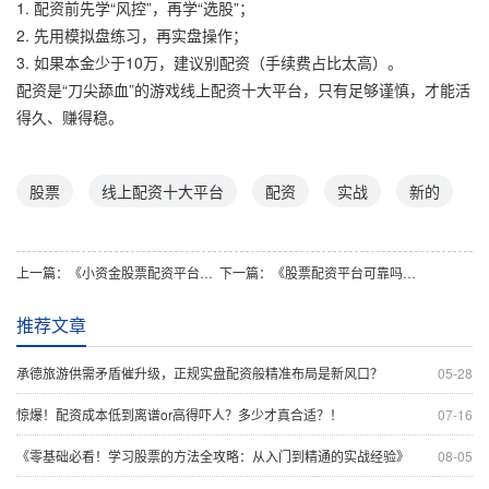
1. 配资前先学“风控”，再学“选股”；
2. 先用模拟盘练习，再实盘操作；
3. 如果本金少于10万，建议别配资（手续费占比太高）。
配资是“刀尖舔血”的游戏线上配资十大平台，只有足够谨慎，才能活
得久、赚得稳。
股票
线上配资十大平台
配资
实战
新的
上一篇：
《小资金股票配资平台排名数据深度解析：哪些指标决定头部地位？》
下一篇：
《股票配资平台可靠吗？Top 见错误及安全选择策略解析》
推荐文章
承德旅游供需矛盾催升级，正规实盘配资般精准布局是新风口？
05-28
惊爆！配资成本低到离谱or高得吓人？多少才真合适？！
07-16
《零基础必看！学习股票的方法全攻略：从入门到精通的实战经验》
08-05