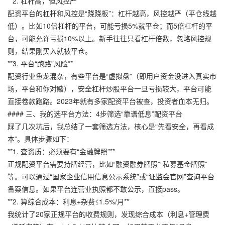
**2. 杠杆高，但风控严**
配资平台的杠杆和风控是“跷跷板”：杠杆越高，风控越严（平仓线越
低）。比如10倍杠杆的平台，可能亏损5%就平仓；而5倍杠杆的平
台，可能允许亏损10%以上。新手往往只看杠杆倍数，忽略风控规
则，结果刚买入就被平仓。
**3. 平台“跑路”风险**
配资行业鱼龙混杂，有些平台是“虚拟盘”（即用户资金没进入真实市
场，平台和你对赌），
安全杠杆炒股平台
一旦亏损较大，平台可能
直接卷款跑路。2023年就有多家配资平台被查，投资者血本无归。
#### 三、我的选平台方法：4步筛选“靠谱低息”配资平台
踩了几次坑后，我总结了一套筛选方法，核心是“先看安全，再看成
本”。具体步骤如下：
**1. 查资质：必须要有“金融牌照”**
正规配资平台需要持牌经营，比如“融资融券牌照”“私募基金牌照”
等。可以通过“国家企业信用信息公示系统”或“证监会官网”查询平台
备案信息。如果平台连营业执照都不敢公示，直接pass。
**2. 算综合成本：利息+杂费≤1.5%/月**
我统计了20家正规平台的收费规则，发现综合成本（利息+管理费